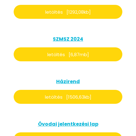
letöltés [1292,08kb]
SZMSZ 2024
letöltés [6,87mb]
Házirend
letöltés [1506,63kb]
Óvodai jelentkezési lap