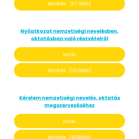
letöltés [67,36kb]
Nyilatkozat nemzetiségi nevelésben,
oktatásban való részvételről
leírás
letöltés [151,06kb]
Kérelem nemzetiségi nevelés, oktatás
megszervezéséhez
leírás
letöltés [90,86kb]