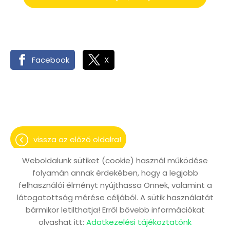
Facebook
X
vissza az előző oldalra!
Weboldalunk sütiket (cookie) használ működése
folyamán annak érdekében, hogy a legjobb
felhasználói élményt nyújthassa Önnek, valamint a
Oldal információk
Adatkezelési tájékoztató
látogatottság mérése céljából. A sütik használatát
bármikor letilthatja! Erről bővebb információkat
Impresszum
Sütik kezelése
olvashat itt:
Adatkezelési tájékoztatónk